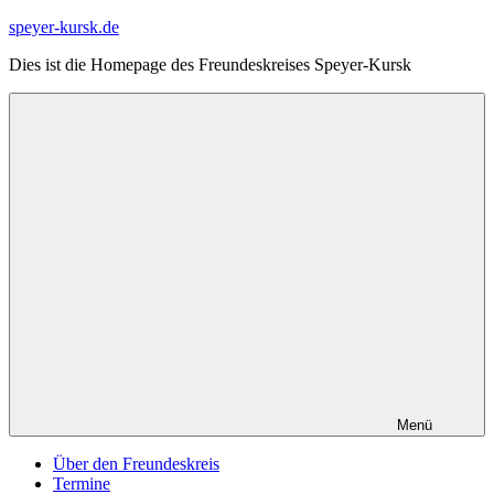
Zum
speyer-kursk.de
Inhalt
Dies ist die Homepage des Freundeskreises Speyer-Kursk
springen
Menü
Über den Freundeskreis
Termine