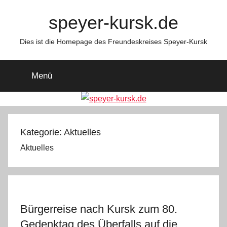
Zum
speyer-kursk.de
Inhalt
springen
Dies ist die Homepage des Freundeskreises Speyer-Kursk
Menü
Kategorie:
Aktuelles
Aktuelles
Bürgerreise nach Kursk zum 80.
Gedenktag des Überfalls auf die