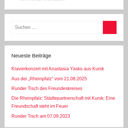
A
k
t
Suchen
u
nach:
e
Suchen
l
l
Neueste Beiträge
e
s
Klavierkonzert mit Anastasia Yasko aus Kursk
,
Aus der „Rheinpfalz“ vom 21.08.2025
A
r
Runder Tisch des Freundeskreises
t
Die Rheinpfalz: Städtepartnerschaft mit Kursk: Eine
i
Freundschaft steht im Feuer
k
Runder Tisch am 07.09.2023
e
l